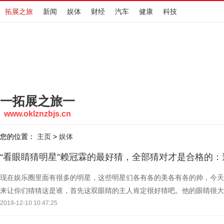
拓展之旅
新闻
娱体
财经
汽车
健康
科技
一拓展之旅一
www.oklznzbjs.cn
您的位置：
主页
娱体
>
“看眼睛猜明星”赖冠霖的最好猜，全部猜对才是合格的：
现在娱乐圈里面有很多的明星，这些明星们各有各的美各有各的帅，今天
来让你们猜猜这是谁，首先这双眼睛的主人肯定很好猜吧。他的眼睛很大
澈，你知道是谁吗？ 这双眼睛的主人年纪不大，还在念书
2019-12-10 10:47:25