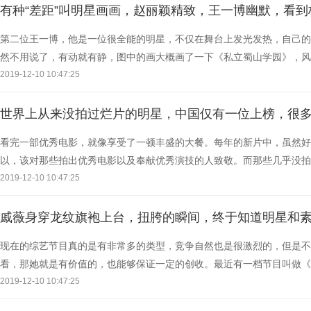
有种“差距”叫明星画画，赵丽颖精致，王一博幽默，看到
第二位王一博，他是一位很全能的明星，不仅在舞台上发光发热，自己的
然不用说了，有动就有静，图中的画大概画了一下《私立蜀山学园》，风
玺，大家都知道他从小被家里人催着学习了很多的才艺，经
2019-12-10 10:47:25
世界上从来没拍过烂片的明星，中国仅有一位上榜，很
看完一部优秀电影，就像享受了一顿丰盛的大餐。每年的新片中，虽然好
以，该对那些拍出优秀电影以及奉献优秀演技的人致敬。而那些几乎没拍
样的演员少见，却真的存在。那么今天小编就带大家看看这
2019-12-10 10:47:25
戚薇身穿龙纹旗袍上台，扭胯的瞬间，终于知道明星和
现在的综艺节目真的是有非常多的类型，竞争自然也是很激烈的，但是不
看，那她就是有价值的，也能够保证一定的创收。最近有一档节目叫做《
目，跟现在很受欢迎的《亲爱的客栈》《幸福三重奏》这样
2019-12-10 10:47:25