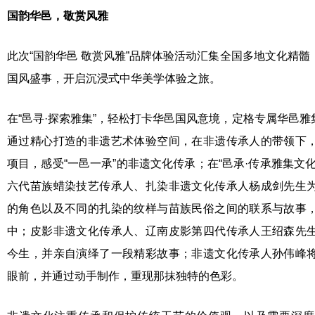
国韵华
邑
，
敬
赏
风雅
此次“国韵华邑 敬赏风雅”品牌体验活动汇集全国多地文化精
国风盛事，开启沉浸式中华美学体验之旅。
在“邑寻·探索雅集”，轻松打卡华邑国风意境，定格专属华邑雅集
通过精心打造的非遗艺术体验空间，在非遗传承人的带领下
项目，感受“一邑一承”的非遗文化传承；在“邑承·传承雅集文
六代苗族蜡染技艺传承人、扎染非遗文化传承人杨成剑先生
的角色以及不同的扎染的纹样与苗族民俗之间的联系与故事
中；皮影非遗文化传承人、辽南皮影第四代传承人王绍森先
今生，并亲自演绎了一段精彩故事；非遗文化传承人孙伟峰
眼前，并通过动手制作，重现那抹独特的色彩。