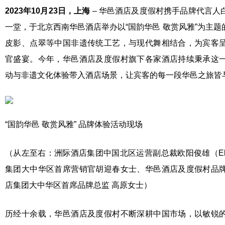
2023
年
10
月
2
3
日，上海
– 华邑酒店及度假村携手品牌代言人
一堂，于北京西南华邑酒店举办以“国韵华邑 敬赏风雅”为主
皮影、点翠等中国非遗传统工艺，与现代舞相结合，为宾客
官盛宴。今年，华邑酒店及度假村旗下各家酒店持续秉承这
动与非遗文化体验带入酒店场景，让宾客的每一段华邑之旅皆
“国韵华邑 敬赏风雅” 品牌体验活动现场
（从左至右：洲际酒店集团中国北区运营副总裁欧阳俊雄（Eka 
集团大中华区首席营销官胡迎春女士、华邑酒店及度假村品
店集团大中华区首席品牌总监 高原女士）
历经十余载，华邑酒店及度假村不断深耕中国市场，以敏锐