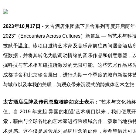
2023
年
10
月
1
7
日
- 太古酒店集团旗下居舍系列再度开启两年
2023”（Encounters Across Cultures）新篇章 — 
技赋予温度。该项目邀请艺术家及音乐家前往四间居舍酒店
征数据，并将其转化为能调动情绪的音乐作品和创意雕塑，
掘科技与艺术相互碰撞所激发的无限可能。这些艺术作品将
成都博舍和北京瑜舍展出，进行为期一个季度的城市新媒体
与城市以及本我的关联，为观众带来沉浸式的跨媒体艺术之旅
太古酒店
品牌及传讯总监穆静如
女士
表示：
“艺术与文化始
值。自 2019 年发起‘异国的相遇’艺术项目以来，我们便
索，藉由与全球各地的艺术家进行跨领域合作，汲取当地独
术灵感。这不仅是居舍系列品牌理念的延伸，亦希望借此可