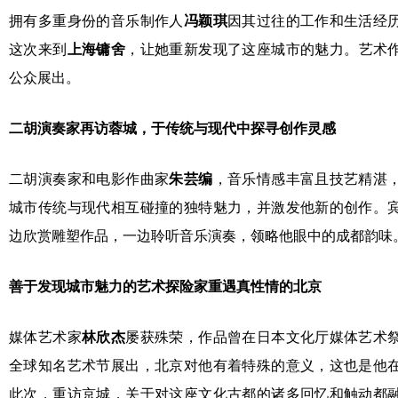
拥有多重身份的音乐制作人
冯颖琪
因其过往的工作和生活经
这次来到
上海
镛
舍
，让她重新发现了这座城市的魅力。艺术
公众展出。
二胡演奏家再访蓉城，于传统与现代中探寻创作灵感
二胡演奏家和电影作曲家
朱芸
编
，音乐情感丰富且技艺精湛
城市传统与现代相互碰撞的独特魅力，并激发他新的创作。
边欣赏雕塑作品，一边聆听音乐演奏，领略他眼中的成都韵味
善于发现城市魅力的艺术探险家重遇真性情的北京
媒体艺术家
林欣杰
屡获殊荣，作品曾在日本文化厅媒体艺术
全球知名艺术节展出，北京对他有着特殊的意义，这也是他
此次，重访京城，关于对这座文化古都的诸多回忆和触动都