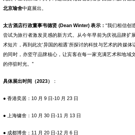
北京瑜舍
中庭展出。
太古酒店
行政董事韦德贤
(Dean Winter)
表示：
“我们相信创
尝试为旅行者激发灵感的新方式。从今年早前为庆祝品牌扩
术短片，再到此次‘异国的相遇’所探讨的科技与艺术的跨媒体
的同时，亦坚守品牌核心，让宾客在每一家充满艺术和地域
的停驻时光。”
具体展出时间（
2023
）
：
●
香港奕居：10 月 9 日-10 月 23 日
●
上海镛舍：10 月 30 日-11 月 13 日
●
成都博舍：11 月 20 日-12 月 6 日