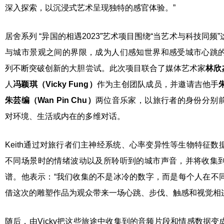
深入探索，以沉浸式艺术呈现独特的感官体验。”
居舍系列 “异国的相遇2023”艺术项目围绕“当艺术与科技同
与城市景观之间的界限，成为人们感知世界和感受城市心跳
列不断突破创新的大胆尝试。此次项目联合了媒体艺术家
林欣
人
冯颖琪（
Vicky Fung
）
作为主创团队成员，并邀请吉他手
朱芸
编
（
Wan Pin C
hu
）
两位音乐家，以旅行者的身份分别
对环境、生活或内在的多维对话。
Keith通过对旅行者们主神经系统、心率变异性等生物特征
不同场景时的情绪波动以及所聆听到的城市声音，并将收集
谱。他表示：“我们收集的不是冰冷的数字，而是每个人在不
借这次的雕塑作品为观众带来一场心跳、步伐、触感和视觉相
随后，由Vicky把这些旅途中收集到的音频片段和情感数据