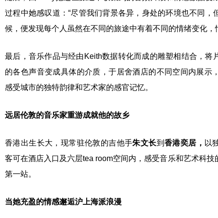
过程中她感叹道：“尽管我们背景各异，身处的环境也不同，
候，便发现每个人虽然在不同的旅途中有着不同的情绪变化，
最后，音乐作品与经由Keith数据转化而成的雕塑相结合，
的各色声音变成具体的介质，于居舍酒店的不同空间内展示
感受城市的独特韵律和艺术家的感官记忆。
远居伦敦的
音乐家
重游成就他的故乡
香港出生长大，现常驻伦敦的吉他手
朱文
长
到
香
港奕居
，
以
客可在酒店入口及六层tea room空间内，感受音乐和艺术科
第一站。
当她充盈的情感邂逅沪上海派浪漫